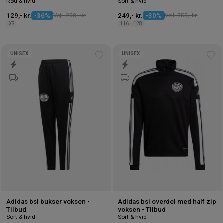
Rød & hvid
Sort & hvid
129,- kr.
-36%
Vejl. 200,- kr.
249,- kr.
-30%
Vejl. 355,- kr.
XS
116
128
UNISEX
UNISEX
Tilføj
Tilf
til
til
ønskeliste
øns
Adidas bsi bukser voksen -
Adidas bsi overdel med half zip
Tilbud
voksen - Tilbud
Sort & hvid
Sort & hvid