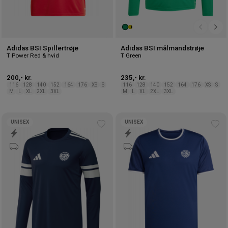
Adidas BSI Spillertrøje
Adidas BSI målmandstrøje
T Power Red & hvid
T Green
200,- kr.
235,- kr.
116
128
140
152
164
176
XS
S
116
128
140
152
164
176
XS
S
M
L
XL
2XL
3XL
M
L
XL
2XL
3XL
UNISEX
UNISEX
Tilføj
Tilf
til
til
ønskeliste
øns