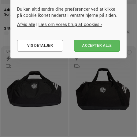
Du kan altid ændre dine præferencer ved at klikke
Adidas BSI Jakke - Tilbud
Adidas BSI Jakke børn
Sort & hvid
Sort & hvid
på cookie ikonet nederst i venstre hjørne på siden.
Afvis alle
|
Læs om vores brug af cookies ›
585,- kr.
349,- kr.
-35%
Vejl. 540,- kr.
104
116
128
140
152
164
176
L
Nødvendige
VIS DETALJER
ACCEPTER ALLE
Statistiske
UNISEX
UNISEX
Tilføj
Tilf
Marketing
til
til
ønskeliste
øns