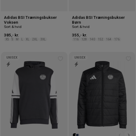
Adidas BSI Træningsbukser
Adidas BSI Træningsbukser
Voksen
Børn
Sort & hvid
Sort & hvid
385,- kr.
355,- kr.
XS
S
M
L
XL
2XL
3XL
116
128
140
152
164
176
UNISEX
UNISEX
Tilføj
Tilf
til
til
ønskeliste
øns