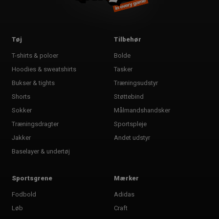
Tøj
Tilbehør
T-shirts & poloer
Bolde
Hoodies & sweatshirts
Tasker
Bukser & tights
Træningsudstyr
Shorts
Støttebind
Sokker
Målmandshandsker
Træningsdragter
Sportspleje
Jakker
Andet udstyr
Baselayer & undertøj
Sportsgrene
Mærker
Fodbold
Adidas
Løb
Craft