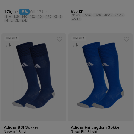
85,- kr.
170,- kr.
-5%
Vejl. 179,- kr.
31-33
34-36
37-39
40-42
43-45
116
128
140
152
164
176
XS
S
46-47
M
L
XL
2XL
UNISEX
UNISEX
Tilføj
Tilf
til
til
ønskeliste
øns
Adidas BSI Sokker
Adidas bsi ungdom Sokker
Navy blå & hvid
Royal Blå & hvid