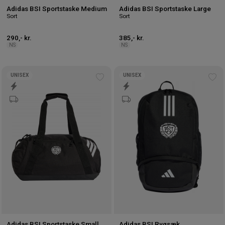
Adidas BSI Sportstaske Medium
Adidas BSI Sportstaske Large
Sort
Sort
290,- kr.
385,- kr.
NS
NS
UNISEX
UNISEX
Tilføj
Tilf
til
til
ønskeliste
øns
Adidas BSI Sportstaske Small
Adidas BSI Rygsæk