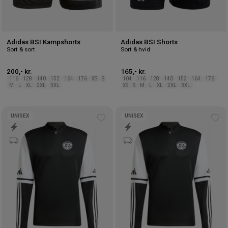
Adidas BSI Kampshorts
Adidas BSI Shorts
Sort & sort
Sort & hvid
200,- kr.
165,- kr.
116
128
140
152
164
176
XS
S
104
116
128
140
152
164
176
M
L
XL
2XL
3XL
XS
S
M
L
XL
2XL
3XL
UNISEX
UNISEX
Tilføj
Tilf
til
til
ønskeliste
øns