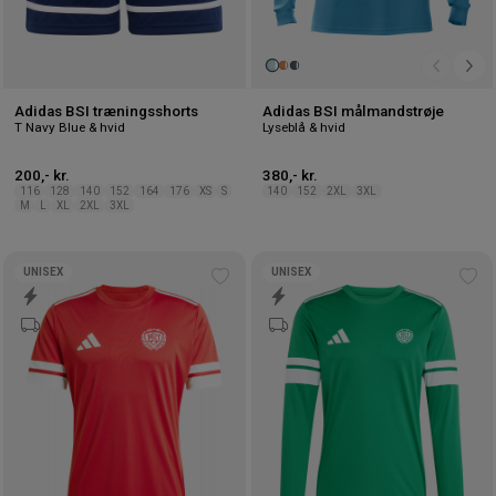
Adidas BSI træningsshorts
Adidas BSI målmandstrøje
T Navy Blue & hvid
Lyseblå & hvid
200,- kr.
380,- kr.
116
128
140
152
164
176
XS
S
140
152
2XL
3XL
M
L
XL
2XL
3XL
UNISEX
UNISEX
Tilføj
Tilf
til
til
ønskeliste
øns