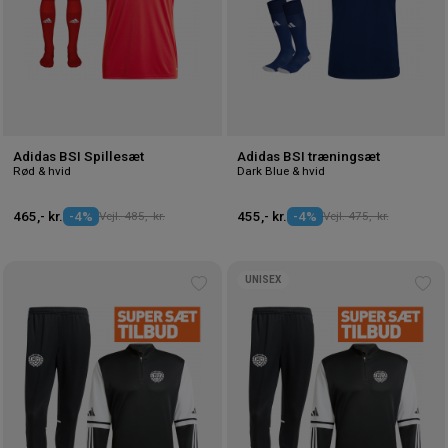
Adidas BSI Spillesæt
Adidas BSI træningsæt
Rød & hvid
Dark Blue & hvid
465,- kr.
-4%
Vejl. 485,- kr.
455,- kr.
-4%
Vejl. 475,- kr.
UNISEX
Tilføj
Tilf
til
til
ønskeliste
øns