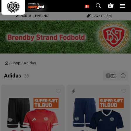
powered by
HURTIG LEVERING
LAVE PRISER
Shop
Adidas
Forside
Adidas
Tilføj
Tilf
til
til
ønskeliste
øns