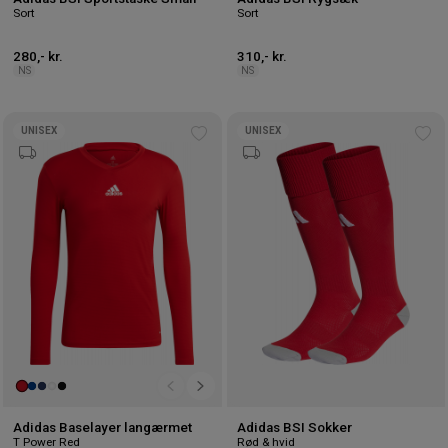
Sort
Sort
280,- kr.
310,- kr.
NS
NS
UNISEX
UNISEX
Tilføj
Tilf
til
til
ønskeliste
øns
Adidas Baselayer langærmet
Adidas BSI Sokker
T Power Red
Rød & hvid