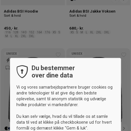
Adidas BSI Hoodie
Adidas BSI Jakke Voksen
Sort & hvid
Sort & hvid
450,- kr.
680,- kr.
116
128
140
152
164
176
XS
S
XS
S
M
L
XL
2XL
3XL
M
L
XL
2XL
3XL
UNISEX
UNISEX
Tilføj
Tilf
til
til
Du bestemmer
ønskeliste
øns
over dine data
Vi og vores samarbejdspartnere bruger cookies og
andre teknologier til at give dig den bedste
oplevelse, samt til anonym statistik og udvælge
hvilke produkter vi markedsfører.
Du kan selv vælge, hvad du vil tillade os at samle
data til ved at klikke på checkboksene ud for hvert
formål og dernæst klikke "Gem & luk".