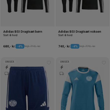
Adidas BSI Dragtsæt børn
Adidas BSI Dragtsæt voksen
Sort & hvid
Sort & hvid
680,- kr.
-4%
Vejl. 710,- kr.
740,- kr.
-4%
Vejl. 770,- kr.
UNISEX
UNISEX
Tilføj
Tilf
til
til
ønskeliste
øns