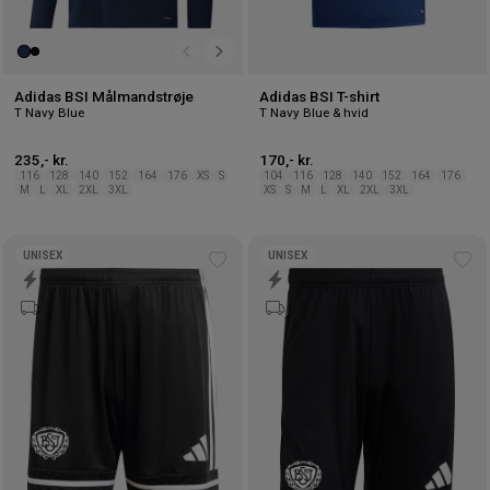
Adidas BSI Målmandstrøje
Adidas BSI T-shirt
T Navy Blue
T Navy Blue & hvid
235,- kr.
170,- kr.
116
128
140
152
164
176
XS
S
104
116
128
140
152
164
176
M
L
XL
2XL
3XL
XS
S
M
L
XL
2XL
3XL
UNISEX
UNISEX
Tilføj
Tilf
til
til
ønskeliste
øns